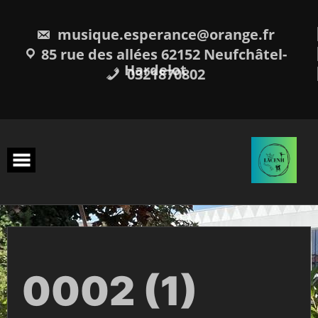
Skip
to
content
musique.esperance@orange.fr
85 rue des allées 62152 Neufchâtel-
Hardelot
0321870802
0002 (1)