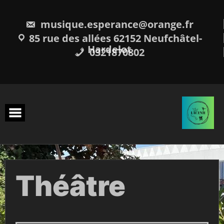
musique.esperance@orange.fr
85 rue des allées 62152 Neufchâtel-
Hardelot
0321870802
Théâtre