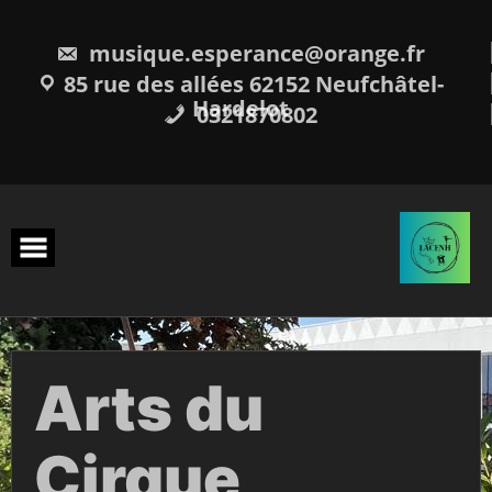
musique.esperance@orange.fr
85 rue des allées 62152 Neufchâtel-
Hardelot
0321870802
Arts du
Cirque