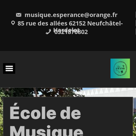
musique.esperance@orange.fr
85 rue des allées 62152 Neufchâtel-
Hardelot
0321870802
École de
Musique