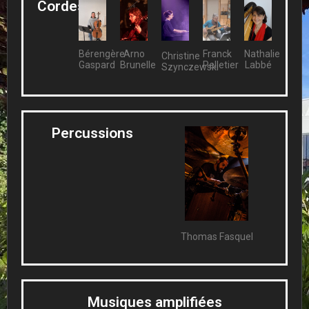
Cordes
Bérengère
Arno
Franck
Nathalie
Christine
Gaspard
Brunelle
Pelletier
Labbé
Szynczewski
Percussions
Thomas Fasquel
Musiques amplifiées