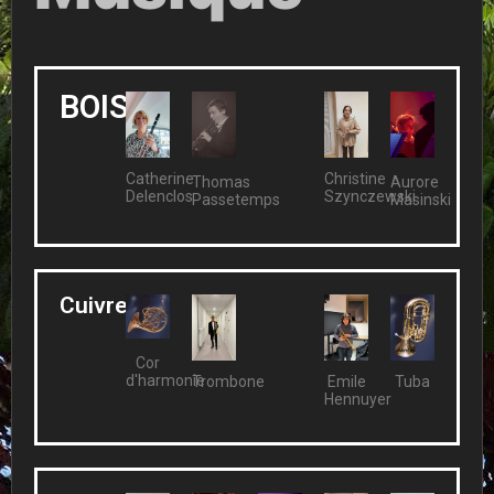
BOIS
Catherine
Christine
Thomas
Aurore
Delenclos
Szynczewski
Passetemps
Masinski
Cuivres
Cor
d'harmonie
Trombone
Emile
Tuba
Hennuyer