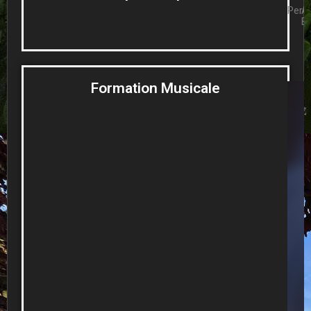
Perc
A
Br
Formation Musicale