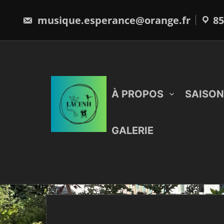
Skip
to
musique.esperance@orange.fr
85
content
À PROPOS
SAISON
GALERIE