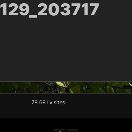
129_203717
78 691 visites