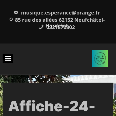
Skip
to
content
musique.esperance@orange.fr
85 rue des allées 62152 Neufchâtel-
Hardelot
0321870802
Affiche-24-