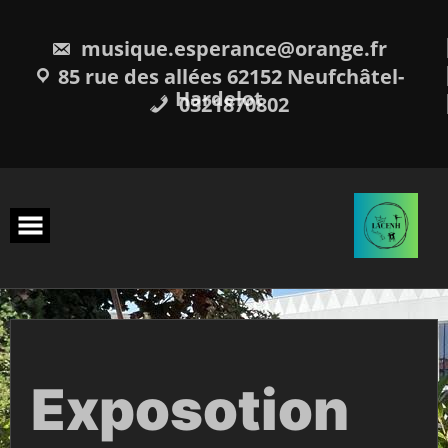
Skip
to
content
musique.esperance@orange.fr
85 rue des allées 62152 Neufchâtel-
Hardelot
0321870802
Exposotion