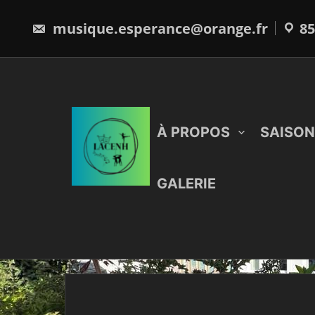
Skip
to
musique.esperance@orange.fr
85
content
À PROPOS
SAISON
GALERIE