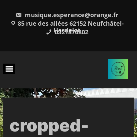
Skip
to
content
musique.esperance@orange.fr
85 rue des allées 62152 Neufchâtel-
Hardelot
0321870802
cropped-