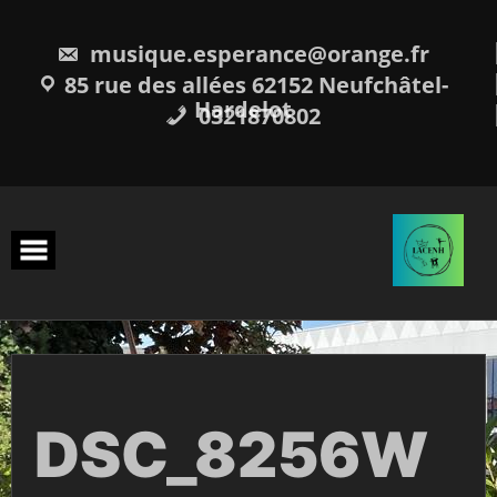
Skip
to
content
musique.esperance@orange.fr
85 rue des allées 62152 Neufchâtel-
Hardelot
0321870802
DSC_8256W