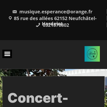
Skip
to
content
musique.esperance@orange.fr
85 rue des allées 62152 Neufchâtel-
Hardelot
0321870802
Concert-