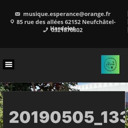
Skip
to
content
musique.esperance@orange.fr
85 rue des allées 62152 Neufchâtel-
Hardelot
0321870802
20190505_13