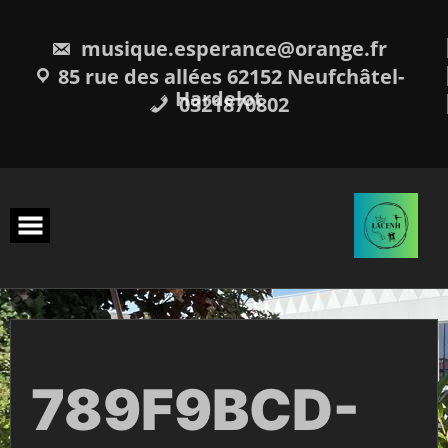
Skip
to
content
musique.esperance@orange.fr
85 rue des allées 62152 Neufchâtel-
Hardelot
0321870802
789F9BCD-