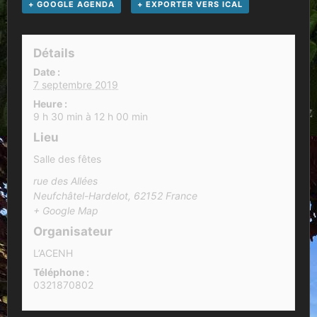
+ GOOGLE AGENDA
+ EXPORTER VERS ICAL
Détails
Date :
7 septembre 2019
Heure :
9 h 30 min à 12 h 00 min
Lieu
Salle des fêtes
rue des Allées
Neufchâtel-Hardelot
,
62152
France
+ Google Map
Organisateur
L’ACENH
Téléphone :
0321870802