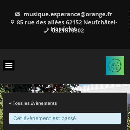
Skip
to
content
musique.esperance@orange.fr
85 rue des allées 62152 Neufchâtel-
Hardelot
0321870802
« Tous les Évènements
Cet évènement est passé