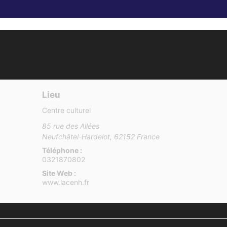
Lieu
Centre culturel
85 rue des Allées
Neufchâtel-Hardelot
,
62152
France
Téléphone :
0321870802
Site Web :
www.lacenh.fr