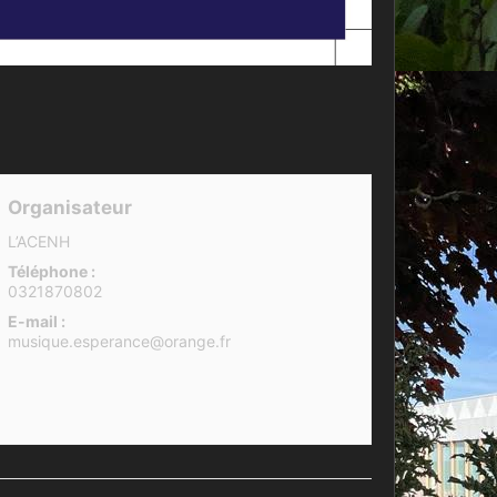
Organisateur
L’ACENH
Téléphone :
0321870802
E-mail :
musique.esperance@orange.fr