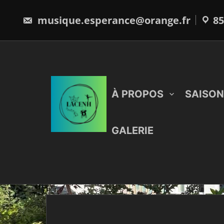
Skip
to
musique.esperance@orange.fr
85
content
À PROPOS
SAISON
GALERIE