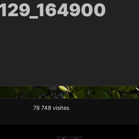
129_164900
78 748 visites