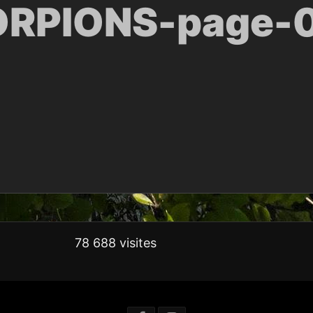
CORPIONS-page-
78 688 visites