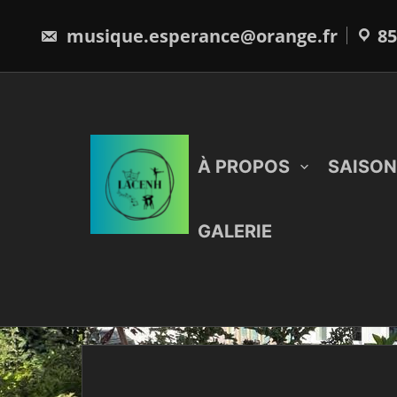
Skip
to
musique.esperance@orange.fr
85
content
À PROPOS
SAISON
GALERIE