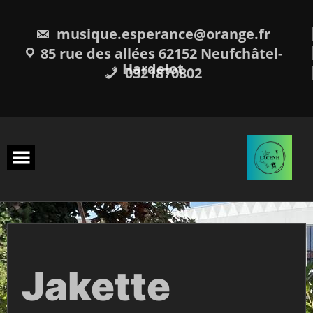
Skip
to
content
musique.esperance@orange.fr
85 rue des allées 62152 Neufchâtel-
Hardelot
0321870802
Jakette