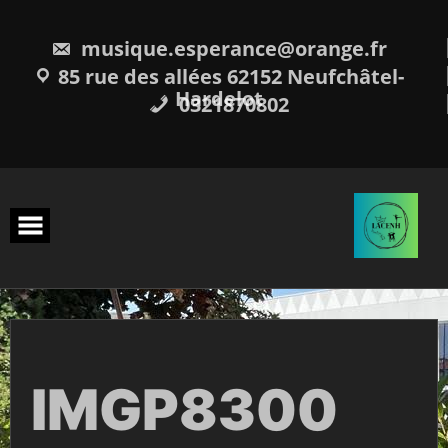
Skip
to
content
musique.esperance@orange.fr
85 rue des allées 62152 Neufchâtel-
Hardelot
0321870802
IMGP8300