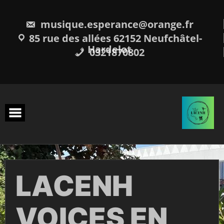
Skip
to
content
musique.esperance@orange.fr
85 rue des allées 62152 Neufchâtel-
Hardelot
0321870802
LACENH
VOICES EN