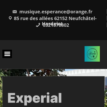
Skip
to
content
musique.esperance@orange.fr
85 rue des allées 62152 Neufchâtel-
Hardelot
0321870802
Experial