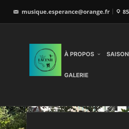
Skip
to
musique.esperance@orange.fr
85
content
À PROPOS
SAISON
GALERIE