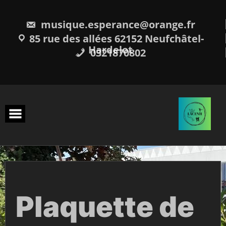
Skip
to
content
musique.esperance@orange.fr
85 rue des allées 62152 Neufchâtel-
Hardelot
0321870802
Plaquette de