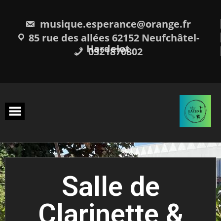
musique.esperance@orange.fr
85 rue des allées 62152 Neufchâtel-
Hardelot
0321870802
Salle de
Clarinette &