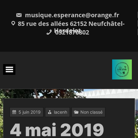
Skip
to
content
musique.esperance@orange.fr
85 rue des allées 62152 Neufchâtel-
Hardelot
0321870802
5 juin 2019
lacenh
Non classé
4 mai 2019