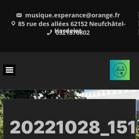
Skip
to
content
musique.esperance@orange.fr
85 rue des allées 62152 Neufchâtel-
Hardelot
0321870802
20221028_151