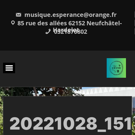
Skip
to
content
musique.esperance@orange.fr
85 rue des allées 62152 Neufchâtel-
Hardelot
0321870802
20221028_151