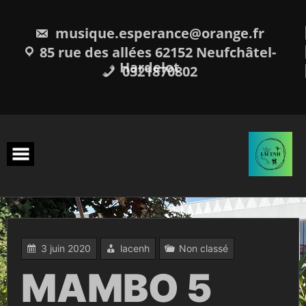
Skip
to
content
musique.esperance@orange.fr
85 rue des allées 62152 Neufchâtel-
Hardelot
0321870802
3 juin 2020
lacenh
Non classé
MAMBO 5